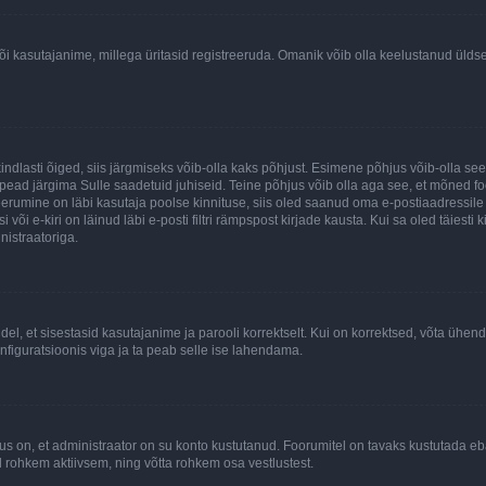
õi kasutajanime, millega üritasid registreeruda. Omanik võib olla keelustanud ülds
kindlasti õiged, siis järgmiseks võib-olla kaks põhjust. Esimene põhjus võib-olla s
iis pead järgima Sulle saadetuid juhiseid. Teine põhjus võib olla aga see, et mõned f
treerumine on läbi kasutaja poolse kinnituse, siis oled saanud oma e-postiaadressile ki
või e-kiri on läinud läbi e-posti filtri rämpspost kirjade kausta. Kui sa oled täiesti 
nistraatoriga.
ndel, et sisestasid kasutajanime ja parooli korrektselt. Kui on korrektsed, võta ühe
nfiguratsioonis viga ja ta peab selle ise lahendama.
us on, et administraator on su konto kustutanud. Foorumitel on tavaks kustutada e
al rohkem aktiivsem, ning võtta rohkem osa vestlustest.