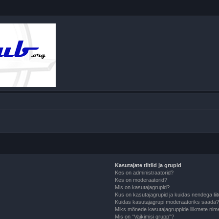
Kasutajate tiitlid ja grupid
Kes on administraatorid?
Kes on moderaatorid?
Mis on kasutajagrupid?
Kus on kasutajagrupid ja kuidas nendega lii
Kuidas kasutajagrupi moderaatoriks saada
Miks mõnede kasutajagruppide liikmete nime
Mis on “Vaikimisi grupp”?