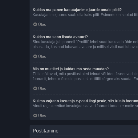
Kuidas ma panen kasutajanime juurde omale pildi?
Kasutajanime juures saab olla kaks pilti. Esimene on seotud tii
Üles
Kuidas ma saan lisada avatari?
Sinu kasutaja juhtpaneeli “Profiili” lehel saad kasutada ühte nel
otsustada, kas nad lubavad avatare ja millisel viisil nad lubava
Üles
Mis on mu tiitel ja kuidas ma seda muudan?
Tiitlid näitavad, mitu postitust oled teinud või identfitseeriva
foorumit, tehes mõttetuid postitusi, et tiitlit kõrgemaks saada
Üles
Kui ma vajutan kasutaja e-posti lingi peale, siis küsib fooru
Ainult registreeritud kasutajad saavad foorumi kaudu e-maile sa
Üles
Postitamine