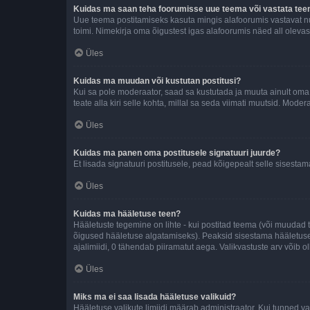
Kuidas ma saan teha foorumisse uue teema või vastata te
Uue teema postitamiseks kasuta mingis alafoorumis vastavat nu
toimi. Nimekirja oma õigustest igas alafoorumis näed all olevas
Üles
Kuidas ma muudan või kustutan postitusi?
Kui sa pole moderaator, saad sa kustutada ja muuta ainult oma 
teate alla kiri selle kohta, millal sa seda viimati muutsid. Mode
Üles
Kuidas ma panen oma postitusele signatuuri juurde?
Et lisada signatuuri postitusele, pead kõigepealt selle sisesta
Üles
Kuidas ma hääletuse teen?
Hääletuste tegemine on lihte - kui postitad teema (või muuda
õigused hääletuse algatamiseks). Peaksid sisestama hääletuse p
ajalimiidi, 0 tähendab piiramatut aega. Valikvastuste arv võib ol
Üles
Miks ma ei saa lisada hääletuse valikuid?
Hääletuse valikute limiidi määrab administraator. Kui tunned vaj