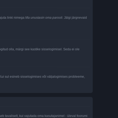
ajuta linki nimega
Ma unustasin oma parooli
. Jälgi järgnevaid
logitud olla, märgi see kastike sisselogimisel. Seda ei ole
Kui sul esineb sisselogimises või väljalogimises probleeme,
eb tavaliselt, kui vajutada oma kasutajanimel - üleval foorumi