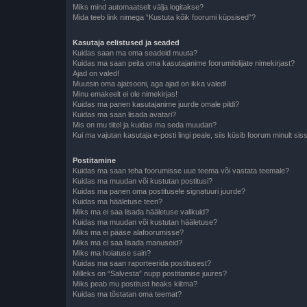
Miks mind automaatselt välja logitakse?
Mida teeb link nimega “Kustuta kõik foorumi küpsised”?
Kasutaja eelistused ja seaded
Kuidas saan ma oma seadeid muuta?
Kuidas ma saan peita oma kasutajanime foorumilolijate nimekirjast?
Ajad on valed!
Muutsin oma ajatsooni, aga ajad on ikka valed!
Minu emakeelt ei ole nimekirjas!
Kuidas ma panen kasutajanime juurde omale pildi?
Kuidas ma saan lisada avatari?
Mis on mu tiitel ja kuidas ma seda muudan?
Kui ma vajutan kasutaja e-posti lingi peale, siis küsib foorum minult sis
Postitamine
Kuidas ma saan teha foorumisse uue teema või vastata teemale?
Kuidas ma muudan või kustutan postitusi?
Kuidas ma panen oma postitusele signatuuri juurde?
Kuidas ma hääletuse teen?
Miks ma ei saa lisada hääletuse valikuid?
Kuidas ma muudan või kustutan hääletuse?
Miks ma ei pääse alafoorumisse?
Miks ma ei saa lisada manuseid?
Miks ma hoiatuse sain?
Kuidas ma saan raporteerida postitusest?
Milleks on “Salvesta” nupp postitamise juures?
Miks peab mu postitust heaks kiitma?
Kuidas ma tõstatan oma teemat?