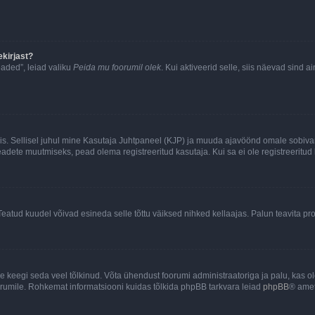
kirjast?
aded”, leiad valiku
Peida mu foorumil olek
. Kui aktiveerid selle, siis näevad sind a
ndis. Sellisel juhul mine Kasutaja Juhtpaneel (KJP) ja muuda ajavöönd omale sobiva
ete muutmiseks, pead olema registreeritud kasutaja. Kui sa ei ole registreeritud 
Teatud kuudel võivad esineda selle tõttu väiksed nihked kellaajas. Palun teavita pro
ole keegi seda veel tõlkinud. Võta ühendust foorumi administraatoriga ja palu, kas 
foorumile. Rohkemat informatsiooni kuidas tõlkida phpBB tarkvara leiad
phpBB
® ametl