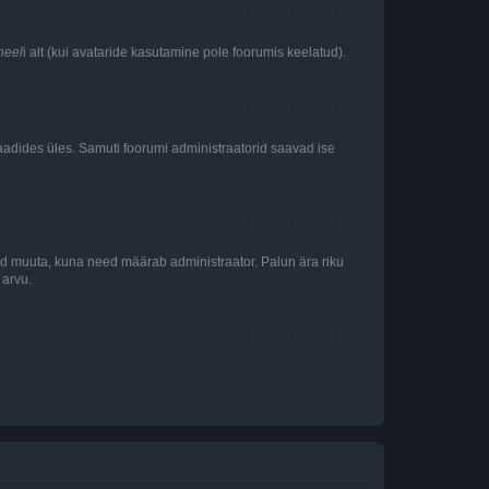
neel
i alt (kui avataride kasutamine pole foorumis keelatud).
i laadides üles. Samuti foorumi administraatorid saavad ise
tleid muuta, kuna need määrab administraator. Palun ära riku
 arvu.