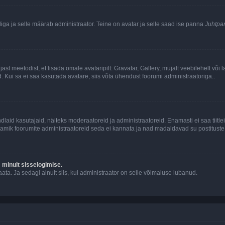
tliga ja selle määrab administraator. Teine on avatar ja selle saad ise panna
Juhtpa
jast meetodist, et lisada omale avataripilt: Gravatar, Gallery, mujalt veebilehelt võ
d. Kui sa ei saa kasutada avatare, siis võta ühendust foorumi administraatoriga..
d kindlaid kasutajaid, näiteks moderaatoreid ja administraatoreid. Enamasti ei saa tii
. Enamik foorumite administraatoreid seda ei kannata ja nad madaldavad su postituste
m minult sisselogimise.
ata. Ja sedagi ainult siis, kui administraator on selle võimaluse lubanud.