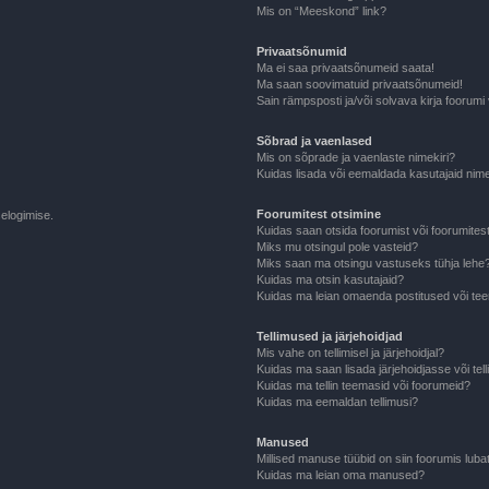
Mis on “Meeskond” link?
Privaatsõnumid
Ma ei saa privaatsõnumeid saata!
Ma saan soovimatuid privaatsõnumeid!
Sain rämpsposti ja/või solvava kirja foorum
Sõbrad ja vaenlased
Mis on sõprade ja vaenlaste nimekiri?
Kuidas lisada või eemaldada kasutajaid nime
Foorumitest otsimine
selogimise.
Kuidas saan otsida foorumist või foorumites
Miks mu otsingul pole vasteid?
Miks saan ma otsingu vastuseks tühja lehe
Kuidas ma otsin kasutajaid?
Kuidas ma leian omaenda postitused või t
Tellimused ja järjehoidjad
Mis vahe on tellimisel ja järjehoidjal?
Kuidas ma saan lisada järjehoidjasse või tel
Kuidas ma tellin teemasid või foorumeid?
Kuidas ma eemaldan tellimusi?
Manused
Millised manuse tüübid on siin foorumis luba
Kuidas ma leian oma manused?