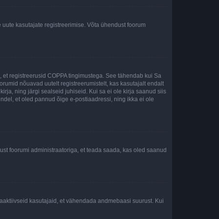
e uute kasutajate registreerimise. Võta ühendust foorum
ee, et registreerusid COPPA tingimustega. See tähendab kui Sa
oorumid nõuavad uutelt registreerumistelt, kas kasutajalt endalt
rja, ning järgi sealseid juhiseid. Kui sa ei ole kirja saanud siis
kindel, et oled pannud õige e-postiaadressi, ning ikka ei ole
ndust foorumi administraatoriga, et teada saada, kas oled saanud
baaktiivseid kasutajaid, et vähendada andmebaasi suurust. Kui