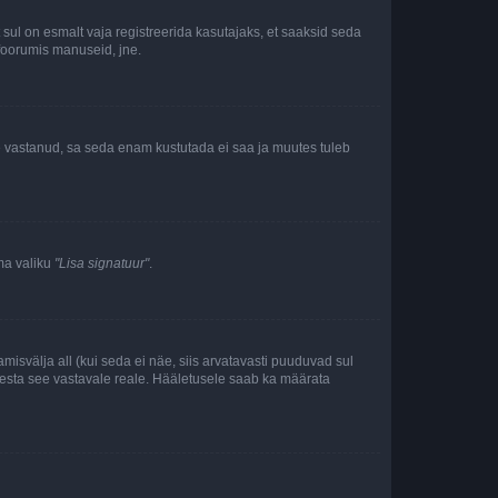
ul on esmalt vaja registreerida kasutajaks, et saaksid seda
 foorumis manuseid, jne.
le vastanud, sa seda enam kustutada ei saa ja muutes tuleb
ama valiku
"Lisa signatuur"
.
amisvälja all (kui seda ei näe, siis arvatavasti puuduvad sul
isesta see vastavale reale. Hääletusele saab ka määrata