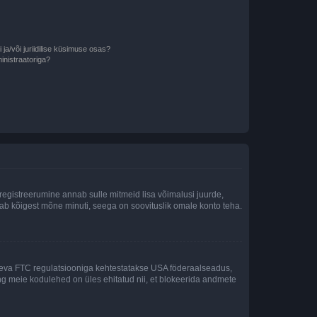
ja/või juriidilise küsimuse osas?
inistraatoriga?
 registreerumine annab sulle mitmeid lisa võimalusi juurde,
võtab kõigest mõne minuti, seega on soovituslik omale konto teha.
sneva FTC regulatsiooniga kehtestatakse USA föderaalseadus,
ning meie kodulehed on üles ehitatud nii, et blokeerida andmete