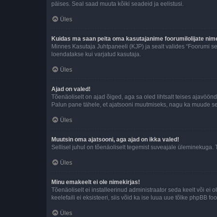
päises. Seal saad muuta kõiki seadeid ja eelistusi.
Üles
Kuidas ma saan peita oma kasutajanime foorumilolijate nime
Minnes Kasutaja Juhtpaneeli (KJP) ja sealt valides “Foorumi se
loendatakse kui varjatud kasutaja.
Üles
Ajad on valed!
Tõenäoliselt on ajad õiged, aga sa oled lihtsalt teises ajavöö
Palun pane tähele, et ajatsooni muutmiseks, nagu ka muude sead
Üles
Muutsin oma ajatsooni, aga ajad on ikka valed!
Sellisel juhul on tõenäoliselt tegemist suveajale üleminekuga. 
Üles
Minu emakeelt ei ole nimekirjas!
Tõenäoliselt ei installeerinud administraator seda keelt või ei 
keelefaili ei eksisteeri, siis võid ka ise luua uue tõlke phpBB 
Üles