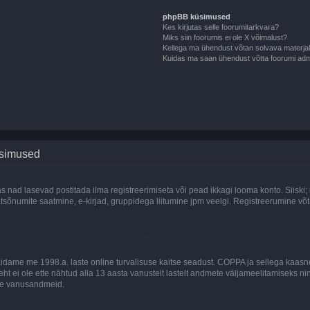
phpBB küsimused
Kes kirjutas selle foorumitarkvara?
Miks siin foorumis ei ole X võimalust?
Kellega ma ühendust võtan solvava materjali 
Kuidas ma saan ühendust võtta foorumi adm
üsimused
as nad lasevad postitada ilma registreerimiseta või pead ikkagi looma konto. Siiski;
rivaatsõnumite saatmine, e-kirjad, gruppidega liitumine jpm veelgi. Registreerumine 
 täidame me 1998.a. laste online turvalisuse kaitse seadust. COPPA ja sellega kaa
leht ei ole ette nähtud alla 13 aasta vanustelt lastelt andmete väljameelitamiseks 
akse vanusandmeid.