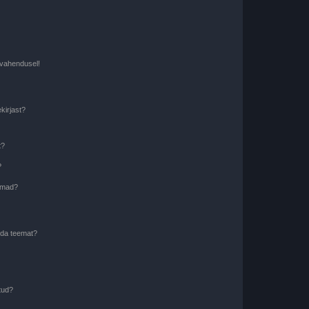
i vahendusel!
kirjast?
t?
?
eemad?
lida teemat?
tud?