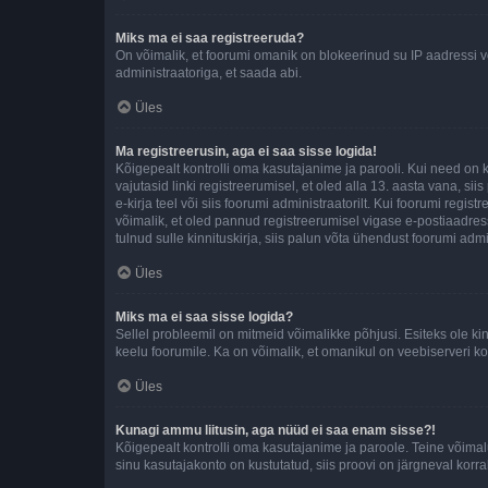
Miks ma ei saa registreeruda?
On võimalik, et foorumi omanik on blokeerinud su IP aadressi v
administraatoriga, et saada abi.
Üles
Ma registreerusin, aga ei saa sisse logida!
Kõigepealt kontrolli oma kasutajanime ja parooli. Kui need on 
vajutasid linki registreerumisel, et oled alla 13. aasta vana, s
e-kirja teel või siis foorumi administraatorilt. Kui foorumi regis
võimalik, et oled pannud registreerumisel vigase e-postiaadressi 
tulnud sulle kinnituskirja, siis palun võta ühendust foorumi admi
Üles
Miks ma ei saa sisse logida?
Sellel probleemil on mitmeid võimalikke põhjusi. Esiteks ole ki
keelu foorumile. Ka on võimalik, et omanikul on veebiserveri ko
Üles
Kunagi ammu liitusin, aga nüüd ei saa enam sisse?!
Kõigepealt kontrolli oma kasutajanime ja paroole. Teine võimal
sinu kasutajakonto on kustutatud, siis proovi on järgneval korr