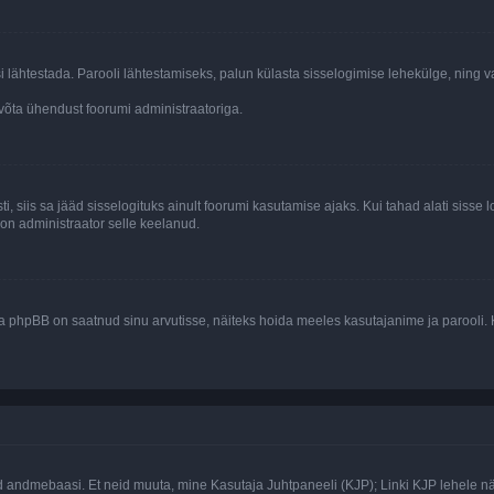
si lähtestada. Parooli lähtestamiseks, palun külasta sisselogimise lehekülge, ning v
un võta ühendust foorumi administraatoriga.
ti, siis sa jääd sisselogituks ainult foorumi kasutamise ajaks. Kui tahad alati sisse 
, on administraator selle keelanud.
a phpBB on saatnud sinu arvutisse, näiteks hoida meeles kasutajanime ja parooli. 
ud andmebaasi. Et neid muuta, mine Kasutaja Juhtpaneeli (KJP); Linki KJP lehele nä