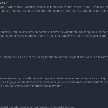
emale?
ppu "Uus teema". Vastuse lisamiseks teemasse, vajuta "Vasta" nuppu. Võimalik, et s
 jaluses, näiteks: Sa saad teha uusi teemasid siin foorumis, Sa saad postitada siin
postitusi. Muutmiseks kasuta postituse kõrval olevat nuppu. Kui keegi on su teate
raatorite muutmisest enamasti märki ei jää, kuid nad võivad selle omal soovil lisada.
ma Juhtpaneelis. Peale seda kui signatuur on loodud, siis postituse valikutes määr
d teema esimest postitust) peaksid nägema
Hääletuse lisamine
sakki, mis asub kirjut
ealkirja ja vähemalt kaks vastusevarianti (selleks, et määrata vastusevarianti, s
la piiratud, selle määrab foorumi administraator.
adust ületada seda limiiti, kontakteeru administraatoriga.