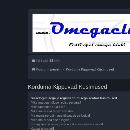
Kiirlingid
KKK
Foorumi pealeht
Korduma Kippuvad Küsimused
Korduma Kippuvad Küsimused
Sisselogimisega ja registreerumisega seotud küsimused
Miks ma pean üldse registreeruma?
Mida tähendab COPPA?
Miks ma ei saa registreeruda?
Ma registreerusin, aga ei saa sisse logida!
Miks ma ei saa sisse logida?
Kunagi ammu liitusin, aga nüüd ei saa enam sisse?!
Kaotasin parooli!