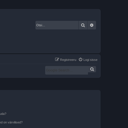
Otsi
Täiendatud otsing
Registreeru
Logi sisse
tuda?
?
d on värvilised?