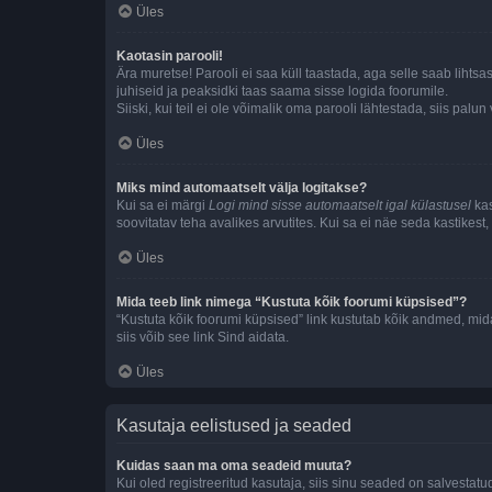
Üles
Kaotasin parooli!
Ära muretse! Parooli ei saa küll taastada, aga selle saab lihtsa
juhiseid ja peaksidki taas saama sisse logida foorumile.
Siiski, kui teil ei ole võimalik oma parooli lähtestada, siis pal
Üles
Miks mind automaatselt välja logitakse?
Kui sa ei märgi
Logi mind sisse automaatselt igal külastusel
kas
soovitatav teha avalikes arvutites. Kui sa ei näe seda kastikest
Üles
Mida teeb link nimega “Kustuta kõik foorumi küpsised”?
“Kustuta kõik foorumi küpsised” link kustutab kõik andmed, mid
siis võib see link Sind aidata.
Üles
Kasutaja eelistused ja seaded
Kuidas saan ma oma seadeid muuta?
Kui oled registreeritud kasutaja, siis sinu seaded on salvestat