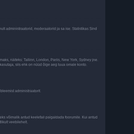
inult administraatorid, moderaatorid ja sa ise. Statistikas Sind
maks, näiteks: Tallinn, London, Pariis, New York, Sydney jne.
kasutaja, siis ehk on nüüd õige aeg luua omale konto.
bleemist administraatorit.
oleks võimalik antud keelefail paigaldada foorumile. Kui antud
ikult veebilehelt.