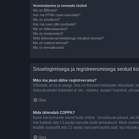
Vormindamine ja teemade tüübid
Mis on BBkood?
Kas ma HTMLi saan kasutada?
Mis on emotikoni?
Kas ma saan pilte postitada?
Mis on üldteadaanded?
Mis on teadeanded?
Mida tähendavad kleebisega märgitud teemad?
Mis on suletud teemad?
Mis on teemaikoonid
Sisselogimisega ja registreerumisega seotud k
Miks ma pean üldse registreeruma?
Võimalik, et sa ei peagi. See on foorumi haldajate otsustada, k
mida tavalistel külalistel ei ole - näiteks: avatari lisamine, p
Üles
Mida tähendab COPPA?
Kuna me tunneme muret laste online - turvalisuse pärast, siis
mis kaitseb alla 13 aasta vanuste laste privaatsust. Meie veebi
teadlik vastuvõtt alla 13 aasta vanustelt lastelt alati, kui nõut
Üles