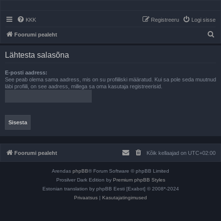
KKK
Registreeru
Logi sisse
O
Foorumi pealeht
t
Lähtesta salasõna
s
i
E-posti aadress:
See peab olema sama aadress, mis on su profiiliski määratud. Kui sa pole seda muutnud
läbi profiili, on see aadress, millega sa oma kasutaja registreerisid.
Foorumi pealeht
Kõik kellaajad on
UTC+02:00
Arendas
phpBB
® Forum Software © phpBB Limited
Prosilver Dark Edition by
Premium phpBB Styles
Estonian translation by phpBB Eesti [Exabot] © 2008*-2024
Privaatsus
|
Kasutajatingimused