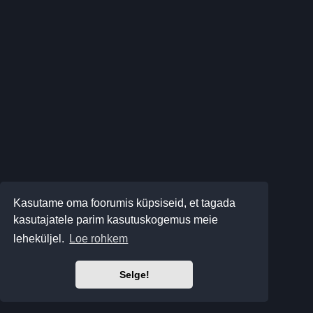
Kasutame oma foorumis küpsiseid, et tagada
kasutajatele parim kasutuskogemus meie
leheküljel.
Loe rohkem
Selge!