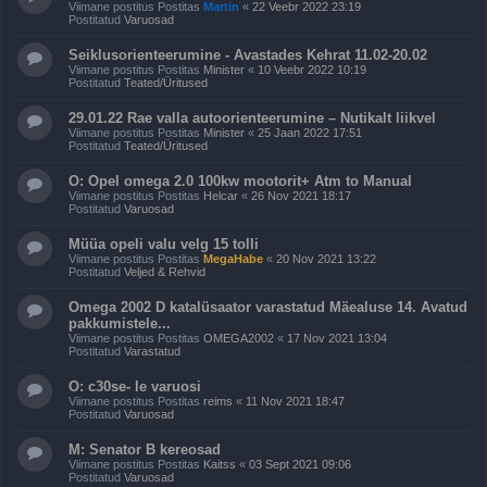
Viimane postitus Postitas
Martin
«
22 Veebr 2022 23:19
Postitatud
Varuosad
Seiklusorienteerumine - Avastades Kehrat 11.02-20.02
Viimane postitus Postitas
Minister
«
10 Veebr 2022 10:19
Postitatud
Teated/Üritused
29.01.22 Rae valla autoorienteerumine – Nutikalt liikvel
Viimane postitus Postitas
Minister
«
25 Jaan 2022 17:51
Postitatud
Teated/Üritused
O: Opel omega 2.0 100kw mootorit+ Atm to Manual
Viimane postitus Postitas
Helcar
«
26 Nov 2021 18:17
Postitatud
Varuosad
Müüa opeli valu velg 15 tolli
Viimane postitus Postitas
MegaHabe
«
20 Nov 2021 13:22
Postitatud
Veljed & Rehvid
Omega 2002 D katalüsaator varastatud Mäealuse 14. Avatud
pakkumistele...
Viimane postitus Postitas
OMEGA2002
«
17 Nov 2021 13:04
Postitatud
Varastatud
O: c30se- le varuosi
Viimane postitus Postitas
reims
«
11 Nov 2021 18:47
Postitatud
Varuosad
M: Senator B kereosad
Viimane postitus Postitas
Kaitss
«
03 Sept 2021 09:06
Postitatud
Varuosad