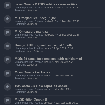
ostan Omega B 2003 sobiva vasaku esitiiva
Viimane postitus Postitas
muhtasib
«
15 Mai 2023 18:04
Postitatud
Varuosad
M :Omega tuled, peeglid jne
Viimane postitus Postitas
madka007
«
06 Mai 2023 22:13
Postitatud
Varuosad
M: Omega pre manuaal
Viimane postitus Postitas
madka007
«
06 Mai 2023 21:58
Postitatud
Varuosad
Omega 3000 originaal valuveljed 15tolli
Viimane postitus Postitas
dune
«
29 Apr 2023 18:16
Postitatud
Veljed & Rehvid
Müüa 99 aasta, face omegast pärit nahkistmed
Viimane postitus Postitas
juss
«
29 Mär 2023 09:22
Postitatud
Varuosad
Müüa Omega kärukonks
Viimane postitus Postitas
juss
«
28 Mär 2023 09:08
Postitatud
Varuosad
1999 aasta 2.5 disla kapoti alt osasid.
Viimane postitus Postitas
juss
«
11 Mär 2023 09:25
Postitatud
Varuosad
M:LSD differ Omega B
Viimane postitus Postitas
omega7
«
22 Jaan 2023 20:19