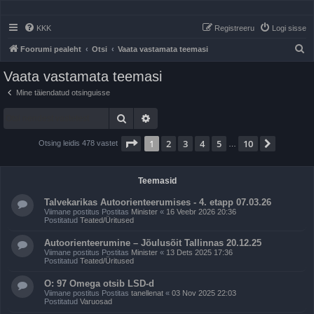
KKK
Registreeru
Logi sisse
O
Foorumi pealeht
Otsi
Vaata vastamata teemasi
t
Vaata vastamata teemasi
s
Mine täiendatud otsinguisse
i
Otsi
Täiendatud otsing
1
. leht
10
-st
1
2
3
4
5
10
Järgmin
Otsing leidis 478 vastet
…
Teemasid
Talvekarikas Autoorienteerumises - 4. etapp 07.03.26
Viimane postitus Postitas
Minister
«
16 Veebr 2026 20:36
Postitatud
Teated/Üritused
Autoorienteerumine – Jõulusõit Tallinnas 20.12.25
Viimane postitus Postitas
Minister
«
13 Dets 2025 17:36
Postitatud
Teated/Üritused
O: 97 Omega otsib LSD-d
Viimane postitus Postitas
tanellenat
«
03 Nov 2025 22:03
Postitatud
Varuosad