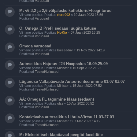
Postitatud
Varuosad
M: v6 3,2 ja 2,6 väljalaske kollektorid+leegi torud
Viimane postitus Postitas
risto002
«
19 Jaan 2023 18:56
Postitatud
Varuosad
O: Omega B PreFl sedaan luugita katuse
Viimane postitus Postitas
NoKia
«
07 Jaan 2023 18:25
Postitatud
Varuosad
Omega varuosad
Viimane postitus Postitas
Iseseaduv
«
19 Nov 2022 14:19
Postitatud
Varuosad
Autoseiklus Hajutus #24 Haapsalus 16.09-25.09
Viimane postitus Postitas
Minister
«
15 Sept 2022 21:22
Postitatud
Teated/Üritused
Lüganuse Vallapäevade Autoorienteerumine 01.07-03.07
Viimane postitus Postitas
Minister
«
15 Juun 2022 07:52
Postitatud
Teated/Üritused
AÄ: Omega FL tagumine klaas (sedaan)
Viimane postitus Postitas
olzz
«
15 Apr 2022 08:52
Postitatud
Varuosad
Kontaktivaba autoseiklus Lihula-Virtsu 11.03-27.03
Viimane postitus Postitas
Minister
«
07 Mär 2022 14:12
Postitatud
Teated/Üritused
M: Eleketriliselt klapitavad peeglid faceliftile