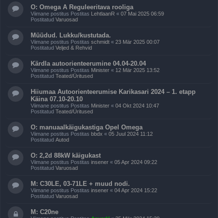
O: Omega A Reguleeritava rooliga
Viimane postitus Postitas
LehtlaanR
«
07 Mai 2025 06:59
Postitatud
Varuosad
Müüdud. Lukku/kustutada.
Viimane postitus Postitas
schmidt
«
23 Mär 2025 00:07
Postitatud
Veljed & Rehvid
Kärdla autoorienteerumine 04.04-20.04
Viimane postitus Postitas
Minister
«
12 Mär 2025 13:52
Postitatud
Teated/Üritused
Hiiumaa Autoorienteerumise Karikasari 2024 – 1. etapp
Käina 07.10-20.10
Viimane postitus Postitas
Minister
«
04 Okt 2024 10:47
Postitatud
Teated/Üritused
O: manuaalkäigukastiga Opel Omega
Viimane postitus Postitas
bbdx
«
05 Juul 2024 11:12
Postitatud
Autod
O: 2,2d 88kW käigukast
Viimane postitus Postitas
insener
«
05 Apr 2024 09:22
Postitatud
Varuosad
M: C30LE, 03-71LE + muud nodi.
Viimane postitus Postitas
insener
«
04 Apr 2024 15:22
Postitatud
Varuosad
M: C20ne