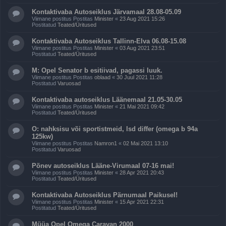
Kontaktivaba Autoseiklus Järvamaal 28.08-05.09
Viimane postitus Postitas
Minister
«
23 Aug 2021 15:26
Postitatud
Teated/Üritused
Kontaktivaba Autoseiklus Tallinn-Elva 06.08-15.08
Viimane postitus Postitas
Minister
«
03 Aug 2021 23:51
Postitatud
Teated/Üritused
M: Opel Senator b esitiivad, pagassi luuk.
Viimane postitus Postitas
oblaad
«
30 Juul 2021 11:28
Postitatud
Varuosad
Kontaktivaba autoseiklus Läänemaal 21.05-30.05
Viimane postitus Postitas
Minister
«
21 Mai 2021 09:42
Postitatud
Teated/Üritused
O: nahksisu või sportistmeid, lsd differ (omega b 94a
125kw)
Viimane postitus Postitas
Namron1
«
02 Mai 2021 13:10
Postitatud
Varuosad
Põnev autoseiklus Lääne-Virumaal 07-16 mai!
Viimane postitus Postitas
Minister
«
28 Apr 2021 20:43
Postitatud
Teated/Üritused
Kontaktivaba Autoseiklus Pärnumaal Paikusel!
Viimane postitus Postitas
Minister
«
15 Apr 2021 22:31
Postitatud
Teated/Üritused
Müüa Opel Omega Caravan 2000