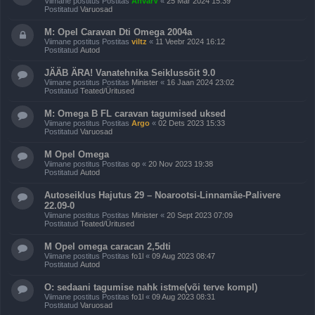
Viimane postitus Postitas
AnvarV
«
25 Mär 2024 15:39
Postitatud
Varuosad
M: Opel Caravan Dti Omega 2004a
Viimane postitus Postitas
viltz
«
11 Veebr 2024 16:12
Postitatud
Autod
JÄÄB ÄRA! Vanatehnika Seiklussõit 9.0
Viimane postitus Postitas
Minister
«
16 Jaan 2024 23:02
Postitatud
Teated/Üritused
M: Omega B FL caravan tagumised uksed
Viimane postitus Postitas
Argo
«
02 Dets 2023 15:33
Postitatud
Varuosad
M Opel Omega
Viimane postitus Postitas
op
«
20 Nov 2023 19:38
Postitatud
Autod
Autoseiklus Hajutus 29 – Noarootsi-Linnamäe-Palivere
22.09-0
Viimane postitus Postitas
Minister
«
20 Sept 2023 07:09
Postitatud
Teated/Üritused
M Opel omega caracan 2,5dti
Viimane postitus Postitas
fo1l
«
09 Aug 2023 08:47
Postitatud
Autod
O: sedaani tagumise nahk istme(või terve kompl)
Viimane postitus Postitas
fo1l
«
09 Aug 2023 08:31
Postitatud
Varuosad