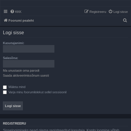
KKK
Registreeru
Logi sisse
O
Foorumi pealeht
t
Logi sisse
s
i
Kasutajanimi:
Salasõna:
Ma unustasin oma parooli
Saada aktiveerimissõnum uuesti
Mäleta mind
Varja minu foorumilolekut sellel sessioonil
REGISTREERU
Sisselogimiseks pead olema registreeritud kasutaja. Konto loomine võtab