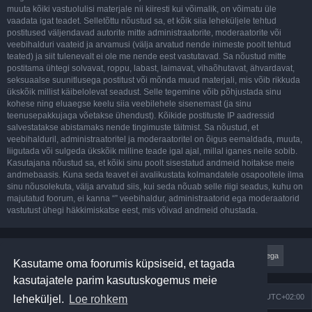
muuta kõiki vastuolulisi materjale nii kiiresti kui võimalik, on võimatu üle
vaadata igat teadet. Selletõttu nõustud sa, et kõik siia leheküljele tehtud
postitused väljendavad autorite mitte administraatorite, moderaatorite või
veebihalduri vaateid ja arvamusi (välja arvatud nende inimeste poolt tehtud
teated) ja siit tulenevalt ei ole me nende eest vastutavad. Sa nõustud mitte
postitama ühtegi solvavat, roppu, labast, laimavat, vihaõhutavat, ähvardavat,
seksuaalse suunitlusega postitust või mõnda muud materjali, mis võib rikkuda
ükskõik millist käibelolevat seadust. Selle tegemine võib põhjustada sinu
kohese ning eluaegse keelu siia veebilehele sisenemast (ja sinu
teenusepakkujaga võetakse ühendust). Kõikide postituste IP aadressid
salvestatakse abistamaks nende tingimuste täitmist. Sa nõustud, et
veebihalduril, administraatoritel ja moderaatoritel on õigus eemaldada, muuta,
liigutada või sulgeda ükskõik milline teade igal ajal, millal iganes neile sobib.
Kasutajana nõustud sa, et kõiki sinu poolt sisestatud andmeid hoitakse meie
andmebaasis. Kuna seda teavet ei avalikustata kolmandatele osapooltele ilma
sinu nõusolekuta, välja arvatud siis, kui seda nõuab selle riigi seadus, kuhu on
majutatud foorum, ei kanna “” veebihaldur, administraatorid ega moderaatorid
vastutust ühegi häkkimiskatse eest, mis võivad andmeid ohustada.
Kasutame oma foorumis küpsiseid, et tagada
kasutajatele parim kasutuskogemus meie
Foorumi pealeht
Kõik kellaajad on
UTC+02:00
leheküljel.
Loe rohkem