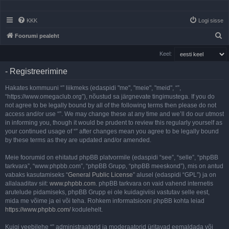
KKK
Logi sisse
O
Foorumi pealeht
t
Keel:
s
- Registreerimine
i
Hakates kommuuni “” liikmeks (edaspidi "me", "meie", "meid", “”,
“https://www.omegaclub.org”), nõustud sa järgnevate tingimustega. If you do
not agree to be legally bound by all of the following terms then please do not
access and/or use “”. We may change these at any time and we’ll do our utmost
in informing you, though it would be prudent to review this regularly yourself as
your continued usage of “” after changes mean you agree to be legally bound
by these terms as they are updated and/or amended.
Meie foorumid on ehitatud phpBB platvormile (edaspidi “see”, “selle”, “phpBB
tarkvara”, “www.phpbb.com”, “phpBB Grupp, “phpBB meeskond”), mis on antud
vabaks kasutamiseks “
General Public License
” alusel (edaspidi “GPL”) ja on
allalaaditav siit:
www.phpbb.com
. phpBB tarkvara on vaid vahend internetis
arutelude pidamiseks, phpBB Grupp ei ole kuidagiviisi vastutav selle eest,
mida me võime ja ei või teha. Rohkem informatsiooni phpBB kohta leiad
https://www.phpbb.com/
kodulehelt.
Kuigi veebilehe “” administraatorid ja moderaatorid üritavad eemaldada või