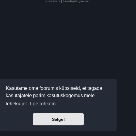
Privaatsus
|
Kasutajatingimused
Kasutame oma foorumis küpsiseid, et tagada
kasutajatele parim kasutuskogemus meie
leheküljel.
Loe rohkem
Selge!