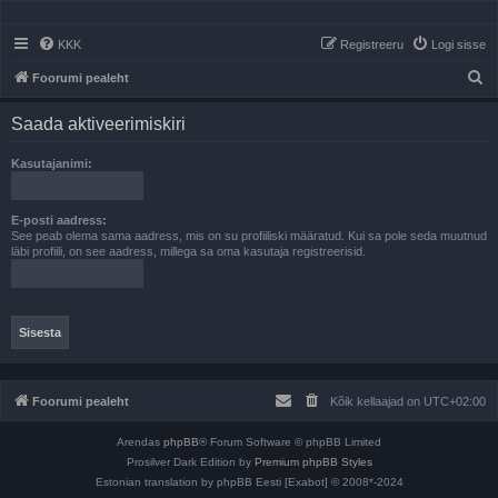
KKK
Registreeru
Logi sisse
O
Foorumi pealeht
t
Saada aktiveerimiskiri
s
i
Kasutajanimi:
E-posti aadress:
See peab olema sama aadress, mis on su profiiliski määratud. Kui sa pole seda muutnud
läbi profiili, on see aadress, millega sa oma kasutaja registreerisid.
Foorumi pealeht
Kõik kellaajad on
UTC+02:00
Arendas
phpBB
® Forum Software © phpBB Limited
Prosilver Dark Edition by
Premium phpBB Styles
Estonian translation by phpBB Eesti [Exabot] © 2008*-2024