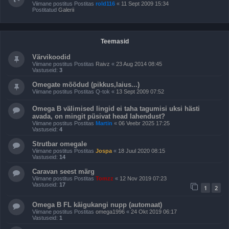
Viimane postitus Postitas
rold116
«
11 Sept 2009 15:34
Postitatud
Galerii
Teemasid
Värvikoodid
Viimane postitus Postitas
Raivz
«
23 Aug 2014 08:45
Vastuseid:
3
Omegate mõõdud (pikkus,laius...)
Viimane postitus Postitas
Q-tok
«
13 Sept 2009 07:52
Omega B välimised lingid ei taha tagumisi uksi hästi
avada, on mingit püsivat head lahendust?
Viimane postitus Postitas
Martin
«
06 Veebr 2025 17:25
Vastuseid:
4
Strutbar omegale
Viimane postitus Postitas
Jospa
«
18 Juul 2020 08:15
Vastuseid:
14
Caravan seest märg
Viimane postitus Postitas
Tomzz
«
12 Nov 2019 07:23
Vastuseid:
17
1
2
Omega B FL käigukangi nupp (automaat)
Viimane postitus Postitas
omega1996
«
24 Okt 2019 06:17
Vastuseid:
1