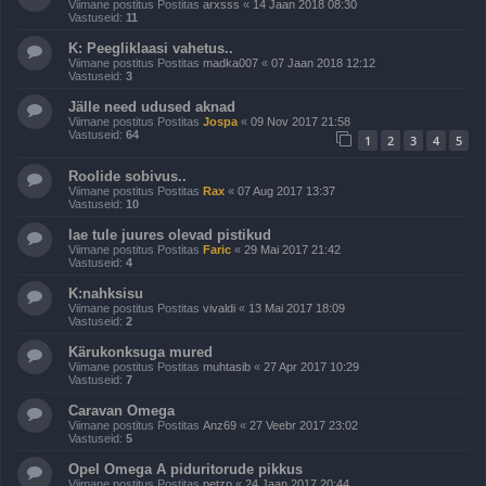
Viimane postitus Postitas
arxsss
«
14 Jaan 2018 08:30
Vastuseid:
11
K: Peegliklaasi vahetus..
Viimane postitus Postitas
madka007
«
07 Jaan 2018 12:12
Vastuseid:
3
Jälle need udused aknad
Viimane postitus Postitas
Jospa
«
09 Nov 2017 21:58
Vastuseid:
64
1
2
3
4
5
Roolide sobivus..
Viimane postitus Postitas
Rax
«
07 Aug 2017 13:37
Vastuseid:
10
lae tule juures olevad pistikud
Viimane postitus Postitas
Faric
«
29 Mai 2017 21:42
Vastuseid:
4
K:nahksisu
Viimane postitus Postitas
vivaldi
«
13 Mai 2017 18:09
Vastuseid:
2
Kärukonksuga mured
Viimane postitus Postitas
muhtasib
«
27 Apr 2017 10:29
Vastuseid:
7
Caravan Omega
Viimane postitus Postitas
Anz69
«
27 Veebr 2017 23:02
Vastuseid:
5
Opel Omega A piduritorude pikkus
Viimane postitus Postitas
petzp
«
24 Jaan 2017 20:44