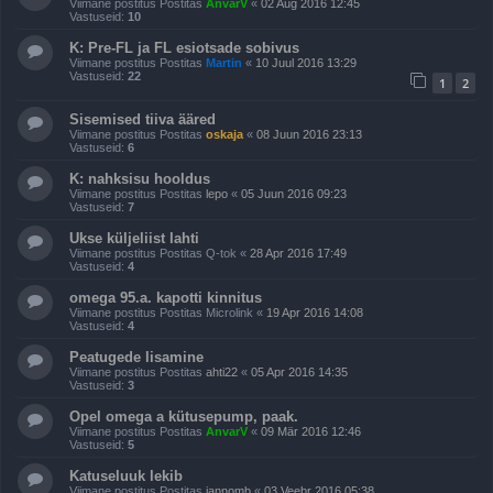
Viimane postitus Postitas
AnvarV
«
02 Aug 2016 12:45
Vastuseid:
10
K: Pre-FL ja FL esiotsade sobivus
Viimane postitus Postitas
Martin
«
10 Juul 2016 13:29
Vastuseid:
22
1
2
Sisemised tiiva ääred
Viimane postitus Postitas
oskaja
«
08 Juun 2016 23:13
Vastuseid:
6
K: nahksisu hooldus
Viimane postitus Postitas
lepo
«
05 Juun 2016 09:23
Vastuseid:
7
Ukse küljeliist lahti
Viimane postitus Postitas
Q-tok
«
28 Apr 2016 17:49
Vastuseid:
4
omega 95.a. kapotti kinnitus
Viimane postitus Postitas
Microlink
«
19 Apr 2016 14:08
Vastuseid:
4
Peatugede lisamine
Viimane postitus Postitas
ahti22
«
05 Apr 2016 14:35
Vastuseid:
3
Opel omega a kütusepump, paak.
Viimane postitus Postitas
AnvarV
«
09 Mär 2016 12:46
Vastuseid:
5
Katuseluuk lekib
Viimane postitus Postitas
jannomb
«
03 Veebr 2016 05:38