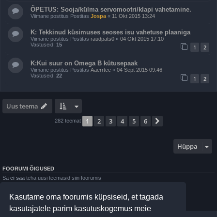
ÕPETUS: Sooja/külma servomootri/klapi vahetamine.
Viimane postitus Postitas
Jospa
«
11 Okt 2015 13:24
K: Tekkinud küsimuses seoses isu vahetuse plaaniga
Viimane postitus Postitas
raudpats0
«
04 Okt 2015 17:10
Vastuseid:
15
1
2
K:Kui suur on Omega B kütusepaak
Viimane postitus Postitas
Aaerrtee
«
04 Sept 2015 09:46
Vastuseid:
22
1
2
Uus teema
1
2
3
4
5
6
Järgmine
282 teemat
Hüppa
FOORUMI ÕIGUSED
Sa
ei saa
teha uusi teemasid siin foorumis
Sa
ei saa
postitustele vastata siin foorumis
Sa
ei saa
muuta oma postitusi siin foorumis
Kasutame oma foorumis küpsiseid, et tagada
Sa
ei saa
kustutada oma postitusi siin foorumis
Sa
ei saa
postitada siin foorumis manuseid
kasutajatele parim kasutuskogemus meie