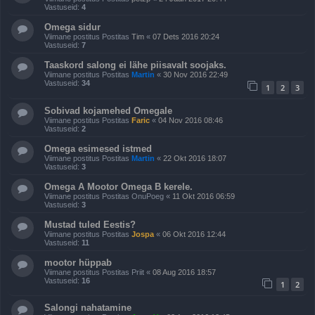
Vastuseid:
4
Omega sidur
Viimane postitus Postitas
Tim
«
07 Dets 2016 20:24
Vastuseid:
7
Taaskord salong ei lähe piisavalt soojaks.
Viimane postitus Postitas
Martin
«
30 Nov 2016 22:49
Vastuseid:
34
1
2
3
Sobivad kojamehed Omegale
Viimane postitus Postitas
Faric
«
04 Nov 2016 08:46
Vastuseid:
2
Omega esimesed istmed
Viimane postitus Postitas
Martin
«
22 Okt 2016 18:07
Vastuseid:
3
Omega A Mootor Omega B kerele.
Viimane postitus Postitas
OnuPoeg
«
11 Okt 2016 06:59
Vastuseid:
3
Mustad tuled Eestis?
Viimane postitus Postitas
Jospa
«
06 Okt 2016 12:44
Vastuseid:
11
mootor hüppab
Viimane postitus Postitas
Priit
«
08 Aug 2016 18:57
Vastuseid:
16
1
2
Salongi nahatamine