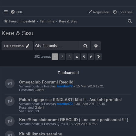
KKK
Registreeru
Logi sisse
O
Foorumi pealeht
Tehniline
Kere & Sisu
t
Kere & Sisu
s
i
Otsi
Täiendatud otsing
Uus teema
1
2
3
4
5
6
Järgmine
282 teemat
Teadaanded
Omegaclub Foorumi Reeglid
Viimane postitus Postitas
mardus72
«
15 Mär 2010 12:21
Postitatud
Galerii
Palun lugege see KINDLASTI läbi !! - Asukoht profiilis!
Viimane postitus Postitas
mardus72
«
30 Jaan 2011 16:10
Postitatud
Galerii
Vastuseid:
13
Kere/Sisu alafoorumi REEGLID ( Loe enne postitamist !!! )
Viimane postitus Postitas
Q-tok
«
13 Sept 2009 07:56
Klubiliikmeks saamine