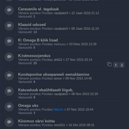
Caravanile el. tagaluuk
Viimane postitus Postitas
raudpats0
«
22 Jaan 2016 21:12
Vastuseid:
1
Klaasid udused
Viimane postitus Postitas
raudpats0
«
08 Jaan 2016 11:19
Vastuseid:
13
K: Omega B kõik lisad
Viimane postitus Postitas
meinuuu
«
03 Dets 2015 12:28
Vastuseid:
5
K:istmesoojendus
Viimane postitus Postitas
ahti22
«
27 Nov 2015 20:14
Vastuseid:
25
1
2
Kundepoolse uksepaneeli eemaldamine
Viimane postitus Postitas
tamur
«
09 Nov 2015 14:45
Vastuseid:
9
Katuseluuk ebaühtlaselt liigub.
Viimane postitus Postitas
raudpats0
«
08 Nov 2015 22:29
Vastuseid:
8
Omega uks
Viimane postitus Postitas
Martin
«
07 Nov 2015 18:44
Vastuseid:
3
Küsimus värvi kohta
Viimane postitus Postitas
nerd311
«
16 Okt 2015 08:31