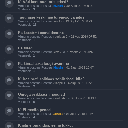
K: Võti kadunud, mis edasi?
Viimane postitus Postitas
Martin
«
30 Sept 2019 09:00
Vastuseid:
9
Tagumise keskmise turvavöö vahetus
Viimane postitus Postitas
vivaldi
«
13 Sept 2019 08:24
Vastuseid:
13
Päiksesirmi eemaldamine
Viimane postitus Postitas
raudpats0
«
21 Aug 2019 07:52
Vastuseid:
1
Esituled
Viimane postitus Postitas
Anz69
«
09 Veebr 2019 20:49
Vastuseid:
1
FL kindalaeka luugi avamine
Viimane postitus Postitas
Martin
«
01 Jaan 2019 20:07
Vastuseid:
1
K: Kas prefl esiklaas sobib faceliftile?
Viimane postitus Postitas
Alaripri
«
16 Aug 2018 11:22
Vastuseid:
2
Omega esiklaasi tihendist!
Viimane postitus Postitas
raudpats0
«
03 Juun 2018 13:16
Vastuseid:
5
K: Fl raadio peneel.
Viimane postitus Postitas
Jospa
«
01 Juun 2018 11:16
Vastuseid:
4
K:istme parandus.teema lukku.