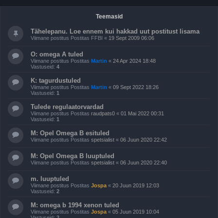
Teemasid
Tähelepanu. Loe ennem kui hakkad uut postitust lisama
Viimane postitus Postitas
FFBI
«
19 Sept 2009 06:06
O: omega A tuled
Viimane postitus Postitas
Martin
«
24 Apr 2024 18:48
Vastuseid:
4
K: tagurdustuled
Viimane postitus Postitas
Martin
«
09 Sept 2022 18:26
Vastuseid:
1
Tulede regulaatorvardad
Viimane postitus Postitas
raudpats0
«
01 Mai 2022 00:31
Vastuseid:
1
M: Opel Omega B esituled
Viimane postitus Postitas
spetsialist
«
06 Juun 2020 22:42
M: Opel Omega B luuptuled
Viimane postitus Postitas
spetsialist
«
06 Juun 2020 22:40
m. luuptuled
Viimane postitus Postitas
Jospa
«
20 Juun 2019 12:03
Vastuseid:
2
M: omega b 1994 xenon tuled
Viimane postitus Postitas
Jospa
«
05 Juun 2019 10:04
Vastuseid:
2