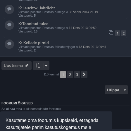
K: leuchtw. fahrlicht
Viimane postitus Postitas
o:mega
«
08 Veebr 2014 21:19
Vastuseid:
5
K:Toonitud tuled
Viimane postitus Postitas
o:mega
«
14 Dets 2013 09:52
Vastuseid:
16
1
2
K: Kellade pirnid
Viimane postitus Postitas
fallschirmjager
«
13 Dets 2013 09:41
Vastuseid:
2
Uus teema
1
2
3
Järgmine
110 teemat
Hüppa
FOORUMI ÕIGUSED
Sa
ei saa
teha uusi teemasid siin foorumis
Sa
ei saa
postitustele vastata siin foorumis
Sa
ei saa
muuta oma postitusi siin foorumis
Kasutame oma foorumis küpsiseid, et tagada
Sa
ei saa
kustutada oma postitusi siin foorumis
Sa
ei saa
postitada siin foorumis manuseid
kasutajatele parim kasutuskogemus meie