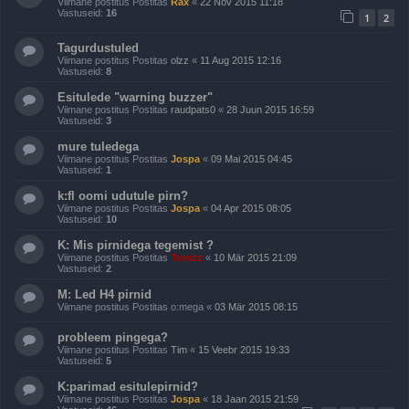
Viimane postitus Postitas
Rax
«
22 Nov 2015 11:18
Vastuseid:
16
1
2
Tagurdustuled
Viimane postitus Postitas
olzz
«
11 Aug 2015 12:16
Vastuseid:
8
Esitulede "warning buzzer"
Viimane postitus Postitas
raudpats0
«
28 Juun 2015 16:59
Vastuseid:
3
mure tuledega
Viimane postitus Postitas
Jospa
«
09 Mai 2015 04:45
Vastuseid:
1
k:fl oomi udutule pirn?
Viimane postitus Postitas
Jospa
«
04 Apr 2015 08:05
Vastuseid:
10
K: Mis pirnidega tegemist ?
Viimane postitus Postitas
Tomzz
«
10 Mär 2015 21:09
Vastuseid:
2
M: Led H4 pirnid
Viimane postitus Postitas
o:mega
«
03 Mär 2015 08:15
probleem pingega?
Viimane postitus Postitas
Tim
«
15 Veebr 2015 19:33
Vastuseid:
5
K:parimad esitulepirnid?
Viimane postitus Postitas
Jospa
«
18 Jaan 2015 21:59