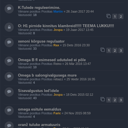
K:Tulede reguleerimine.
Viimane postitus Postitas
Martin
«
26 Jaan 2017 20:44
Vastuseid:
18
1
2
O: H1 pirnide kinnitus klambreid!!!!! TEEMA LUKKU!!!!
Viimane postitus Postitas
Jospa
«
19 Jaan 2017 13:45
Vastuseid:
8
xenoni kõrguse regulaator
Viimane postitus Postitas
Rax
«
15 Dets 2016 23:30
Vastuseid:
33
1
2
3
Omega B fl esimesed udutuled ei põle
Viimane postitus Postitas
Reino
«
26 Mär 2016 13:47
Vastuseid:
10
Omega b salongivalgusega mure
Viimane postitus Postitas
rebazz
«
25 Veebr 2016 16:35
Vastuseid:
4
Sisevalgustus led'idele
Viimane postitus Postitas
Jospa
«
18 Dets 2015 02:12
Vastuseid:
43
1
2
3
omega esitule eemaldus
Viimane postitus Postitas
Faric
«
24 Nov 2015 08:59
Vastuseid:
4
oranž tuluke armatuuris