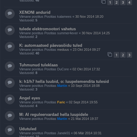
Vastuseid:
46
1
2
3
4
XENONI andurid
Viimane postitus Postitas
kalamees
«
30 Nov 2014 18:20
Vastuseid:
5
tulede elektromootori vahetus
Viimane postitus Postitas
summer4ever
«
30 Nov 2014 14:25
Vastuseid:
2
K: automaatsed päevasõidu tuled
Viimane postitus Postitas
meduus
«
23 Okt 2014 09:27
Vastuseid:
40
1
2
3
Tuhmunud tuleklaas
Viimane postitus Postitas
DuCore
«
02 Okt 2014 17:32
Vastuseid:
8
k: h1/h7 hella luubid, o: luupelemendita tulesid
Viimane postitus Postitas
Martin
«
10 Sept 2014 18:08
Vastuseid:
3
Angel eyes
Viimane postitus Postitas
Faric
«
02 Sept 2014 19:55
Vastuseid:
4
M: Al reguleervardad hella luupidele
Viimane postitus Postitas
Martin
«
21 Mai 2014 19:37
Udutuled
Viimane postitus Postitas
Janek01
«
06 Mär 2014 10:31
Vastuseid:
10