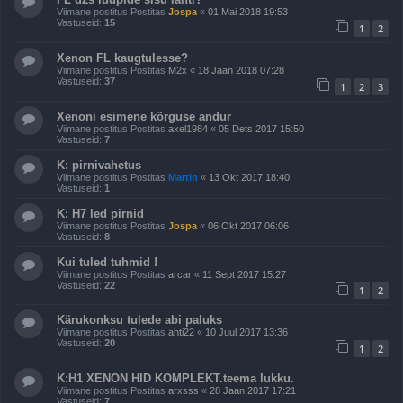
Viimane postitus Postitas
Jospa
«
01 Mai 2018 19:53
Vastuseid:
15
1
2
Xenon FL kaugtulesse?
Viimane postitus Postitas
M2x
«
18 Jaan 2018 07:28
Vastuseid:
37
1
2
3
Xenoni esimene kõrguse andur
Viimane postitus Postitas
axel1984
«
05 Dets 2017 15:50
Vastuseid:
7
K: pirnivahetus
Viimane postitus Postitas
Martin
«
13 Okt 2017 18:40
Vastuseid:
1
K: H7 led pirnid
Viimane postitus Postitas
Jospa
«
06 Okt 2017 06:06
Vastuseid:
8
Kui tuled tuhmid !
Viimane postitus Postitas
arcar
«
11 Sept 2017 15:27
Vastuseid:
22
1
2
Kärukonksu tulede abi paluks
Viimane postitus Postitas
ahti22
«
10 Juul 2017 13:36
Vastuseid:
20
1
2
K:H1 XENON HID KOMPLEKT.teema lukku.
Viimane postitus Postitas
arxsss
«
28 Jaan 2017 17:21
Vastuseid:
7