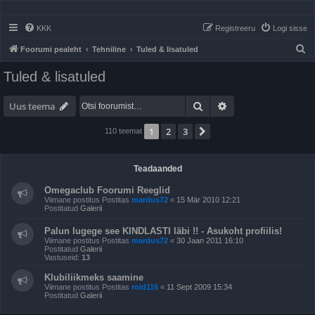
KKK
Registreeru
Logi sisse
O
Foorumi pealeht
Tehniline
Tuled & lisatuled
t
Tuled & lisatuled
s
i
Otsi
Täiendatud otsing
Uus teema
1
2
3
Järgmine
110 teemat
Teadaanded
Omegaclub Foorumi Reeglid
Viimane postitus Postitas
mardus72
«
15 Mär 2010 12:21
Postitatud
Galerii
Palun lugege see KINDLASTI läbi !! - Asukoht profiilis!
Viimane postitus Postitas
mardus72
«
30 Jaan 2011 16:10
Postitatud
Galerii
Vastuseid:
13
Klubiliikmeks saamine
Viimane postitus Postitas
rold116
«
11 Sept 2009 15:34
Postitatud
Galerii