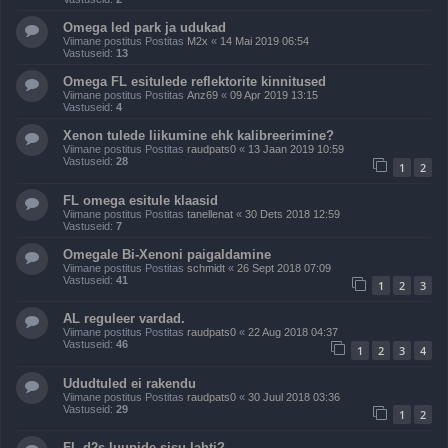
Omega led park ja udukad
Viimane postitus Postitas
M2x
«
14 Mai 2019 06:54
Vastuseid:
13
Omega FL esitulede reflektorite kinnitused
Viimane postitus Postitas
Anz69
«
09 Apr 2019 13:15
Vastuseid:
4
Xenon tulede liikumine ehk kalibreerimine?
Viimane postitus Postitas
raudpats0
«
13 Jaan 2019 10:59
Vastuseid:
28
1
2
FL omega esitule klaasid
Viimane postitus Postitas
tanellenat
«
30 Dets 2018 12:59
Vastuseid:
7
Omegale Bi-Xenoni paigaldamine
Viimane postitus Postitas
schmidt
«
26 Sept 2018 07:09
Vastuseid:
41
1
2
3
AL reguleer vardad.
Viimane postitus Postitas
raudpats0
«
22 Aug 2018 04:37
Vastuseid:
46
1
2
3
4
Ududtuled ei rakendu
Viimane postitus Postitas
raudpats0
«
30 Juul 2018 03:36
Vastuseid:
29
1
2
FL d2s luupide sisu lahti?