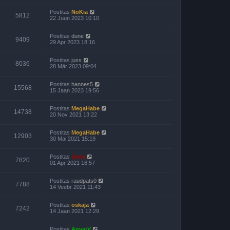
Postitas
NoKia
5812
22 Juun 2023 10:10
Postitas
dune
9409
29 Apr 2023 18:16
Postitas
juss
8036
28 Mär 2023 09:04
Postitas
hannes5
15568
15 Jaan 2023 19:56
Postitas
MegaHabe
14738
20 Nov 2021 13:22
Postitas
MegaHabe
12903
30 Mai 2021 15:19
Postitas
Jürts
7820
01 Apr 2021 16:57
Postitas
raudpats0
7788
14 Veebr 2021 11:43
Postitas
oskaja
7242
14 Jaan 2021 12:29
Postitas
AnvarV