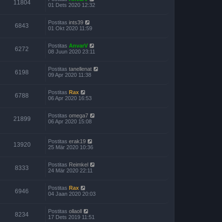
11804
01 Dets 2020 12:32
Postitas
ints39
6843
01 Okt 2020 11:59
Postitas
AnvarV
6272
08 Juun 2020 23:11
Postitas
tanellenat
6198
09 Apr 2020 11:38
Postitas
Rax
6788
06 Apr 2020 16:53
Postitas
omega7
21899
06 Apr 2020 15:08
Postitas
erak19
13920
25 Mär 2020 10:36
Postitas
Reimkel
8333
24 Mär 2020 22:11
Postitas
Rax
6946
04 Jaan 2020 20:03
Postitas
ollaoll
8234
17 Dets 2019 11:51