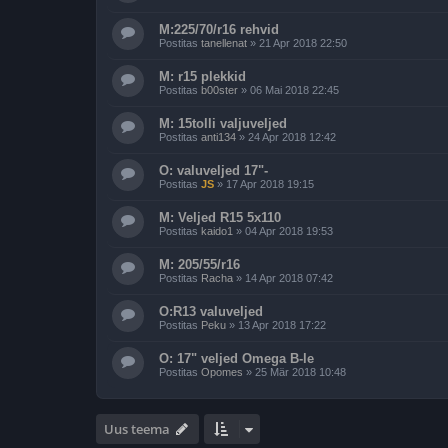
M:225/70/r16 rehvid
Postitas
tanellenat
»
21 Apr 2018 22:50
M: r15 plekkid
Postitas
b00ster
»
06 Mai 2018 22:45
M: 15tolli valjuveljed
Postitas
anti134
»
24 Apr 2018 12:42
O: valuveljed 17"-
Postitas
JS
»
17 Apr 2018 19:15
M: Veljed R15 5x110
Postitas
kaido1
»
04 Apr 2018 19:53
M: 205/55/r16
Postitas
Racha
»
14 Apr 2018 07:42
O:R13 valuveljed
Postitas
Peku
»
13 Apr 2018 17:22
O: 17" veljed Omega B-le
Postitas
Opomes
»
25 Mär 2018 10:48
Uus teema