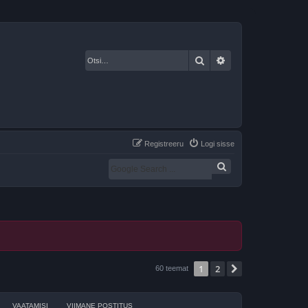
Otsi
Täiendatud otsing
Registreeru
Logi sisse
1
2
Järgmine
60 teemat
VAATAMISI
VIIMANE POSTITUS