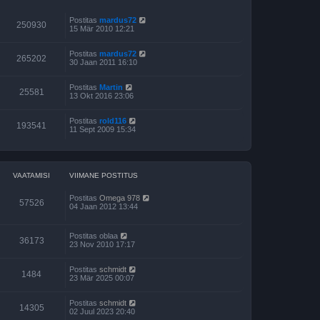
Postitas
mardus72
250930
15 Mär 2010 12:21
Postitas
mardus72
265202
30 Jaan 2011 16:10
Postitas
Martin
25581
13 Okt 2016 23:06
Postitas
rold116
193541
11 Sept 2009 15:34
VAATAMISI
VIIMANE POSTITUS
Postitas
Omega 978
57526
04 Jaan 2012 13:44
Postitas
oblaa
36173
23 Nov 2010 17:17
Postitas
schmidt
1484
23 Mär 2025 00:07
Postitas
schmidt
14305
02 Juul 2023 20:40