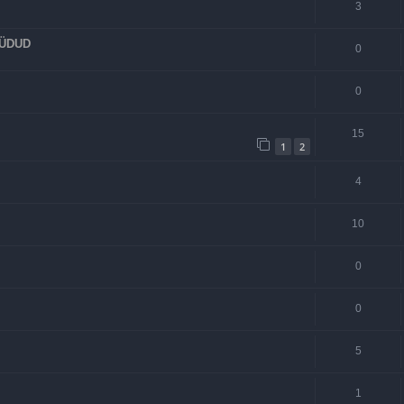
3
MÜÜDUD
0
0
15
1
2
4
10
0
0
5
1