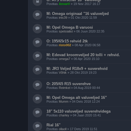
Postitas
AnvarV
»
19 Nov 2017 16:17
M: Omega originaal "16 valuveljed
Postitas
ints39
»
01 Okt 2020 11:59
M: Opel Omega B varuosi
Postitas
spetsialist
»
06 Juun 2020 22:35
O: 195/65r15 rehvid 2tk
Postitas
risto002
»
08 Apr 2020 06:58
M: Edevad kroomveljed 20 tolli + rehvid.
Postitas
omega7
»
06 Apr 2020 15:10
M: JR3 Veljed R18x9 + suverehvid
Postitas
Võhik
»
28 Okt 2019 19:23
O: 205/65 R15 suverehve
Postitas
Reimkel
»
04 Aug 2019 00:44
M: Opel Omega alt valuveljed 16”
Postitas
Mumm
»
04 Dets 2018 12:24
18" 5x110 valuveljed suverehvidega
Postitas
charley
»
04 Jaan 2020 15:41
Rial 16"
Postitas
ollaoll
»
17 Dets 2019 11:51