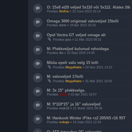
O: 15x8 et20 veljed 5x110 või 5x112. Alates 2tk
Postitas
NoKia
»
15 Juun 2023 10:14
Omega 3000 originaal valuveljed 15tolli
Postitas
dune
»
29 Apr 2023 18:16
Opel Vectra GT veljed omage alt
Postitas
juss
»
11 Mär 2023 09:32
M: Plekkveljed kulunud rehvidega
Postitas
tfw
»
10 Sept 2019 14:45
Müüa opeli valu velg 15 tolli
Postitas
MegaHabe
»
20 Nov 2021 13:22
M: valuveljed 17tolli
Postitas
MegaHabe
»
31 Mär 2021 18:00
M: 3x 15" plekkvelge.
Postitas
Jürts
»
01 Apr 2021 16:57
M: 5*110*15" ja 16" valuveljed
Postitas
erak19
»
12 Veebr 2021 09:36
M: Hankook Winter iPike rs2 205/65 r16 95T
Postitas
oskaja
»
14 Jaan 2021 12:29
O: ATS Irmscher 18" valuvelgi