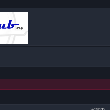
datud otsing
VASTUSEID