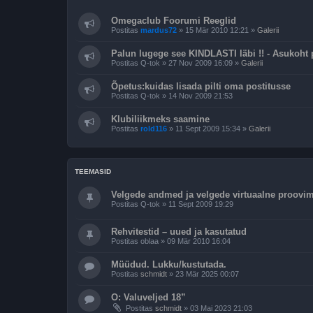
Omegaclub Foorumi Reeglid
Postitas
mardus72
»
15 Mär 2010 12:21
»
Galerii
Palun lugege see KINDLASTI läbi !! - Asukoht pr
Postitas
Q-tok
»
27 Nov 2009 16:09
»
Galerii
Õpetus:kuidas lisada pilti oma postitusse
Postitas
Q-tok
»
14 Nov 2009 21:53
Klubiliikmeks saamine
Postitas
rold116
»
11 Sept 2009 15:34
»
Galerii
TEEMASID
Velgede andmed ja velgede virtuaalne proovim
Postitas
Q-tok
»
11 Sept 2009 19:29
Rehvitestid – uued ja kasutatud
Postitas
oblaa
»
09 Mär 2010 16:04
Müüdud. Lukku/kustutada.
Postitas
schmidt
»
23 Mär 2025 00:07
O: Valuveljed 18”
Postitas
schmidt
»
03 Mai 2023 21:03