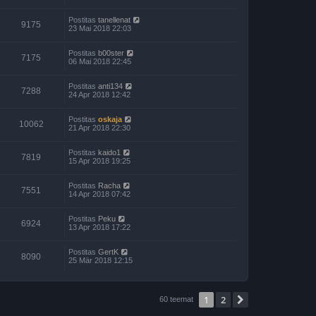
Postitas
tanellenat
9175
23 Mai 2018 22:03
Postitas
b00ster
7175
06 Mai 2018 22:45
Postitas
anti134
7288
24 Apr 2018 12:42
Postitas
oskaja
10062
21 Apr 2018 22:30
Postitas
kaido1
7819
15 Apr 2018 19:25
Postitas
Racha
7551
14 Apr 2018 07:42
Postitas
Peku
6924
13 Apr 2018 17:22
Postitas
GertK
8090
25 Mär 2018 12:15
1
2
Järgmine
60 teemat