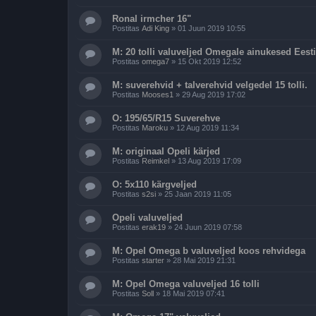
Ronal irmcher 16"
Postitas
Adi King
»
01 Juun 2019 10:55
M: 20 tolli valuveljed Omegale ainukesed Eest
Postitas
omega7
»
15 Okt 2019 12:52
M: suverehvid + talverehvid velgedel 15 tolli.
Postitas
Mooses1
»
29 Aug 2019 17:02
O: 195/65/R15 Suverehve
Postitas
Maroku
»
12 Aug 2019 11:34
M: originaal Opeli kärjed
Postitas
Reimkel
»
13 Aug 2019 17:09
O: 5x110 kärgveljed
Postitas
s2si
»
25 Jaan 2019 11:05
Opeli valuveljed
Postitas
erak19
»
24 Juun 2019 07:58
M: Opel Omega b valuveljed koos rehvidega
Postitas
starter
»
28 Mai 2019 21:31
M: Opel Omega valuveljed 16 tolli
Postitas
Soll
»
18 Mai 2019 07:41