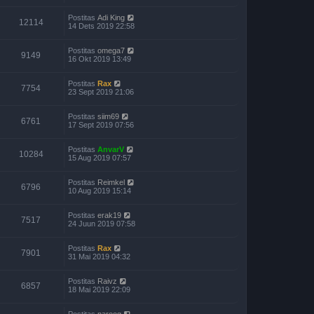
Postitas
Adi King
12114
14 Dets 2019 22:58
Postitas
omega7
9149
16 Okt 2019 13:49
Postitas
Rax
7754
23 Sept 2019 21:06
Postitas
siim69
6761
17 Sept 2019 07:56
Postitas
AnvarV
10284
15 Aug 2019 07:57
Postitas
Reimkel
6796
10 Aug 2019 15:14
Postitas
erak19
7517
24 Juun 2019 07:58
Postitas
Rax
7901
31 Mai 2019 04:32
Postitas
Raivz
6857
18 Mai 2019 22:09