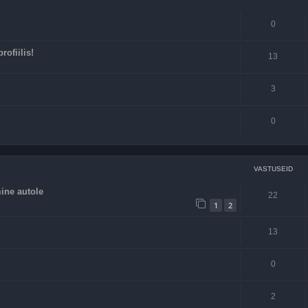
0
ofiilis!
13
3
0
VASTUSEID
ine autole
22
1
2
13
0
2