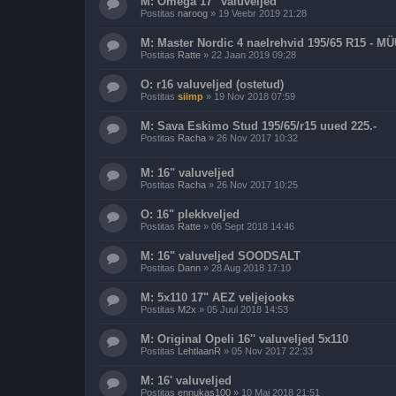
M: Omega 17" valuveljed
Postitas
naroog
»
19 Veebr 2019 21:28
M: Master Nordic 4 naelrehvid 195/65 R15 - 
Postitas
Ratte
»
22 Jaan 2019 09:28
O: r16 valuveljed (ostetud)
Postitas
siimp
»
19 Nov 2018 07:59
M: Sava Eskimo Stud 195/65/r15 uued 225.-
Postitas
Racha
»
26 Nov 2017 10:32
M: 16" valuveljed
Postitas
Racha
»
26 Nov 2017 10:25
O: 16" plekkveljed
Postitas
Ratte
»
06 Sept 2018 14:46
M: 16" valuveljed SOODSALT
Postitas
Dann
»
28 Aug 2018 17:10
M: 5x110 17" AEZ veljejooks
Postitas
M2x
»
05 Juul 2018 14:53
M: Original Opeli 16'' valuveljed 5x110
Postitas
LehtlaanR
»
05 Nov 2017 22:33
M: 16' valuveljed
Postitas
ennukas100
»
10 Mai 2018 21:51