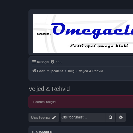
Kiirlingid
KKK
Foorumi pealeht
Turg
Veljed & Rehvid
Veljed & Rehvid
Foorumi reeglid
Otsi
Täien
Uus teema
TEADAANDED