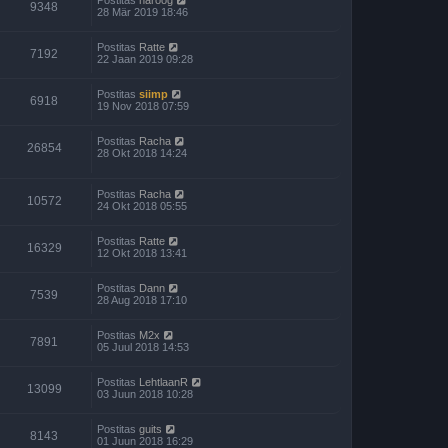
Postitas
naroog
9348
28 Mär 2019 18:46
Postitas
Ratte
7192
22 Jaan 2019 09:28
Postitas
siimp
6918
19 Nov 2018 07:59
Postitas
Racha
26854
28 Okt 2018 14:24
Postitas
Racha
10572
24 Okt 2018 05:55
Postitas
Ratte
16329
12 Okt 2018 13:41
Postitas
Dann
7539
28 Aug 2018 17:10
Postitas
M2x
7891
05 Juul 2018 14:53
Postitas
LehtlaanR
13099
03 Juun 2018 10:28
Postitas
guits
8143
01 Juun 2018 16:29