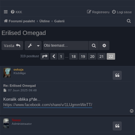
KKK
Registreeru
Logi sisse
O
Foorumi pealeht
Üldine
Galerii
t
Erilised Omegad
s
i
Otsi
Täiendatud ots
Vasta
22
. leht
22
-st
1
18
19
20
21
22
Eelmine
319 postitust
…
oskaja
Klubiliige
Re: Erilised Omegad
P
07 Juun 2025 09:48
o
s
Korralik oblika p*de...
t
https://www.facebook.com/share/v/1LUgmmWeTT/
i
t
u
s
Tomzz
Administraator