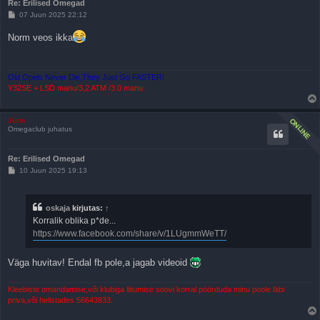
Re: Erilised Omegad
P
07 Juun 2025 22:12
o
s
Norm veos ikka
t
i
t
u
s
Old Opels Never Die,They Just Go FASTER!
Y32SE + LSD manu/3,2 ATM /3.0 manu
Jürts
Omegaclub juhatus
Re: Erilised Omegad
P
10 Juun 2025 19:13
o
s
t
i
oskaja
kirjutas:
↑
t
Korralik oblika p*de...
u
s
https://www.facebook.com/share/v/1LUgmmWeTT/
Väga huvitav! Endal fb pole,a jagab videoid
Kleebiste omandamise,või klubiga liitumise soovi korral pöörduda minu poole läbi
priva,või helistades 56643833.