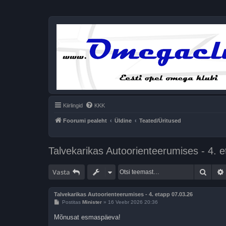
Kiirlingid
KKK
Foorumi pealeht
Üldine
Teated/Üritused
Talvekarikas Autoorienteerumises - 4. 
Otsi
Vasta
Talvekarikas Autoorienteerumises - 4. etapp 07.03.26
P
Postitas
Minister
»
16 Veebr 2026 20:36
o
s
Mõnusat esmaspäeva!
t
i