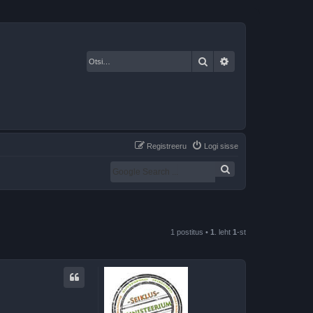
Otsi
Täiendatud otsing
Registreeru
Logi sisse
1 postitus •
1
. leht
1
-st