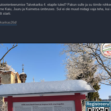
utoorienteerumise Talvekarika 4. etapile tuled? Pakun sulle ja su tiimile rohke
me Kaiu, Juuru ja Kuimetsa ümbruses. Sul ei ole muud midagi vaja teha, kui e
 starti.
ekarikas26d/