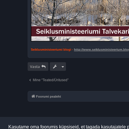
Seiklusministeeriumi blogi -
http://www.seiklusministeerium.bl
Vasta
Mine “Teated/Üritused”
Foorumi pealeht
Kasutame oma foorumis küpsiseid, et tagada kasutajatele 