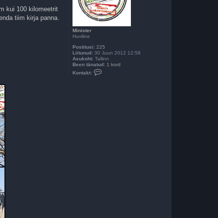
m kui 100 kilomeetrit
nda tiim kirja panna.
Minister
Huviline
Postitusi:
225
Liitunud:
30 Juun 2012 12:58
Asukoht:
Tallinn
Been tänatud:
1 kord
V
Kontakt:
õ
t
a
ü
h
e
n
d
u
s
t
M
i
n
i
s
t
e
r