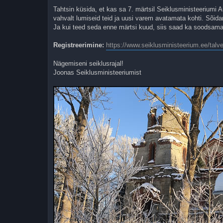
t
Tahtsin küsida, et kas sa 7. märtsil Seiklusministeeriumi A
u
vahvalt lumiseid teid ja uusi varem avatamata kohti. Sõida
s
Ja kui teed seda enne märtsi kuud, siis saad ka soodsamalt
Registreerimine:
https://www.seiklusministeerium.ee/talv
Nägemiseni seiklusrajal!
Joonas Seiklusministeeriumist