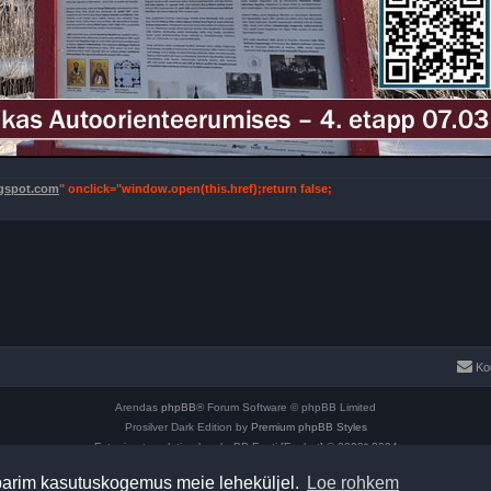
ogspot.com
" onclick="window.open(this.href);return false;
Ko
Arendas
phpBB
® Forum Software © phpBB Limited
Prosilver Dark Edition by
Premium phpBB Styles
Estonian translation by phpBB Eesti [Exabot] © 2008*-2024
Privaatsus
|
Kasutajatingimused
parim kasutuskogemus meie leheküljel.
Loe rohkem