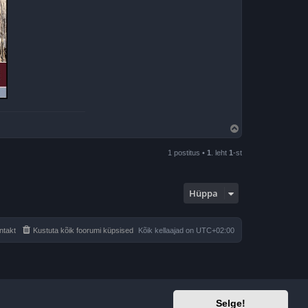
Ü
l
e
1 postitus •
1
. leht
1
-st
s
Hüppa
ntakt
Kustuta kõik foorumi küpsised
Kõik kellaajad on
UTC+02:00
Selge!